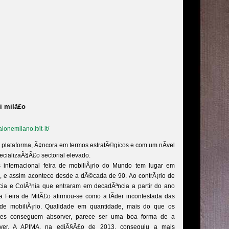
i milã£o
alonemilano.it/it-it/
 plataforma, Ã¢ncora em termos estratÃ©gicos e com um nÃ­vel
ecializaÃ§Ã£o sectorial elevado.
 internacional feira de mobiliÃ¡rio do Mundo tem lugar em
, e assim acontece desde a dÃ©cada de 90. Ao contrÃ¡rio de
cia e ColÃ³nia que entraram em decadÃªncia a partir do ano
a Feira de MilÃ£o afirmou-se como a lÃ­der incontestada das
 de mobiliÃ¡rio. Qualidade em quantidade, mais do que os
ntes conseguem absorver, parece ser uma boa forma de a
ever. A APIMA, na ediÃ§Ã£o de 2013, conseguiu a mais