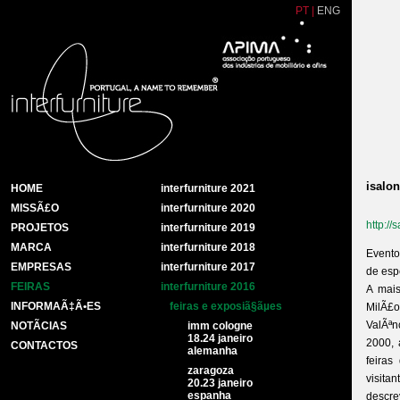
PT
|
ENG
isalon
HOME
interfurniture 2021
MISSÃ£O
interfurniture 2020
http://s
PROJETOS
interfurniture 2019
MARCA
interfurniture 2018
Evento
EMPRESAS
interfurniture 2017
de esp
FEIRAS
interfurniture 2016
A mais
INFORMAÃ‡Ã•ES
feiras e exposiã§ãµes
MilÃ£o
ValÃªn
NOTÃ­CIAS
imm cologne
18.24 janeiro
2000, 
CONTACTOS
alemanha
feiras
zaragoza
visita
20.23 janeiro
espanha
descr