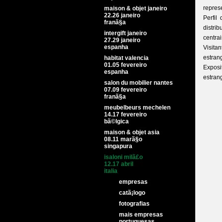
repres
maison & objet janeiro
22.26 janeiro
Perfil
franã§a
distri
intergift janeiro
centra
27.29 janeiro
espanha
Visita
estran
habitat valencia
01.05 fevereiro
Expos
espanha
estran
salon du mobilier nantes
07.09 fevereiro
franã§a
meubelbeurs mechelen
14.17 fevereiro
bã©lgica
maison & objet asia
08.11 marã§o
singapura
isaloni milã£o
12.17 abril
italia
empresas
catã¡logo
fotografias
mais empresas
portuguesas