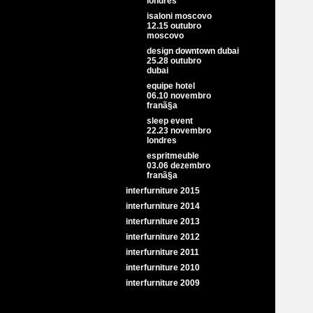
londres
isaloni moscovo
12.15 outubro
moscovo
design downtown dubai
25.28 outubro
dubai
equipe hotel
06.10 novembro
franã§a
sleep event
22.23 novembro
londres
espritmeuble
03.06 dezembro
franã§a
interfurniture 2015
interfurniture 2014
interfurniture 2013
interfurniture 2012
interfurniture 2011
interfurniture 2010
interfurniture 2009