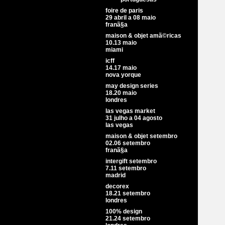
foire de paris
29 abril a 08 maio
franã§a
maison & objet amã©ricas
10.13 maio
miami
icff
14.17 maio
nova yorque
may design series
18.20 maio
londres
las vegas market
31 julho a 04 agosto
las vegas
maison & objet setembro
02.06 setembro
franã§a
intergift setembro
7.11 setembro
madrid
decorex
18.21 setembro
londres
100% design
21.24 setembro