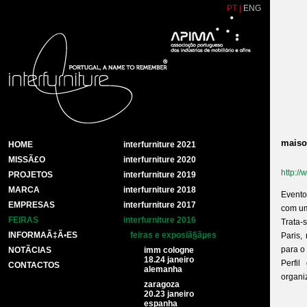
PT
|
ENG
maiso
HOME
interfurniture 2021
MISSÃ£O
interfurniture 2020
http:/
PROJETOS
interfurniture 2019
MARCA
interfurniture 2018
Evento
EMPRESAS
interfurniture 2017
com um
FEIRAS
interfurniture 2016
Trata-
INFORMAÃ‡Ã•ES
feiras e exposiã§ãµes
Paris,
para o
NOTÃ­CIAS
imm cologne
18.24 janeiro
Perfil
CONTACTOS
alemanha
organi
zaragoza
20.23 janeiro
espanha