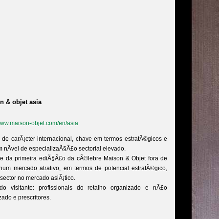
n & objet asia
/www.maison-objet.com/en/asia
 de carÃ¡cter internacional, chave em termos estratÃ©gicos e
 nÃ­vel de especializaÃ§Ã£o sectorial elevado.
se da primeira ediÃ§Ã£o da cÃ©lebre Maison & Objet fora de
 num mercado atrativo, em termos de potencial estratÃ©gico,
 sector no mercado asiÃ¡tico.
 do visitante: profissionais do retalho organizado e nÃ£o
zado e prescritores.