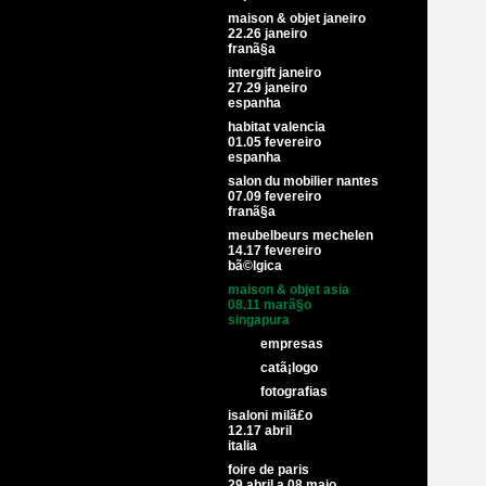
maison & objet janeiro
22.26 janeiro
franã§a
intergift janeiro
27.29 janeiro
espanha
habitat valencia
01.05 fevereiro
espanha
salon du mobilier nantes
07.09 fevereiro
franã§a
meubelbeurs mechelen
14.17 fevereiro
bã©lgica
maison & objet asia
08.11 marã§o
singapura
empresas
catã¡logo
fotografias
isaloni milã£o
12.17 abril
italia
foire de paris
29 abril a 08 maio