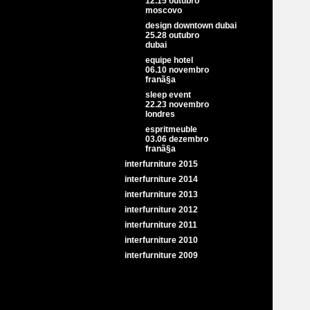
12.15 outubro
moscovo
design downtown dubai
25.28 outubro
dubai
equipe hotel
06.10 novembro
franã§a
sleep event
22.23 novembro
londres
espritmeuble
03.06 dezembro
franã§a
interfurniture 2015
interfurniture 2014
interfurniture 2013
interfurniture 2012
interfurniture 2011
interfurniture 2010
interfurniture 2009