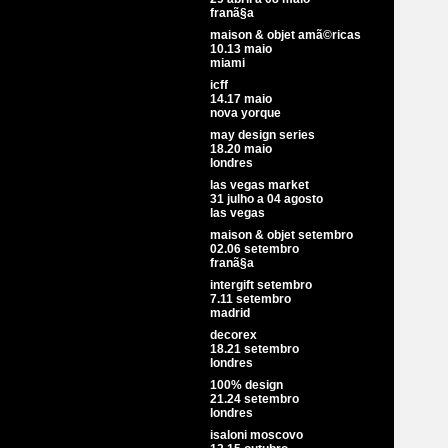
franã§a
maison & objet amã©ricas
10.13 maio
miami
icff
14.17 maio
nova yorque
may design series
18.20 maio
londres
las vegas market
31 julho a 04 agosto
las vegas
maison & objet setembro
02.06 setembro
franã§a
intergift setembro
7.11 setembro
madrid
decorex
18.21 setembro
londres
100% design
21.24 setembro
londres
isaloni moscovo