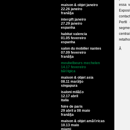
essa v
maison & objet janeiro
22.26 janeiro
Expos
franã§a
contac
intergift janeiro
Perfil
27.29 janeiro
espanha
segme
centra
habitat valencia
01.05 fevereiro
retalh
espanha
salon du mobilier nantes
Â
07.09 fevereiro
franã§a
meubelbeurs mechelen
14.17 fevereiro
bã©lgica
maison & objet asia
08.11 marã§o
singapura
isaloni milã£o
12.17 abril
italia
foire de paris
29 abril a 08 maio
franã§a
maison & objet amã©ricas
10.13 maio
miami