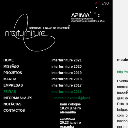
PT
|
ENG
meube
HOME
interfurniture 2021
MISSÃ£O
interfurniture 2020
http://
PROJETOS
interfurniture 2019
MARCA
interfurniture 2018
Evento
EMPRESAS
interfurniture 2017
mercad
FEIRAS
interfurniture 2016
import
INFORMAÃ‡Ã•ES
feiras e exposiã§ãµes
grau d
Esta f
NOTÃ­CIAS
imm cologne
18.24 janeiro
belgas
CONTACTOS
alemanha
com o 
zaragoza
nacion
20.23 janeiro
espanha
por re