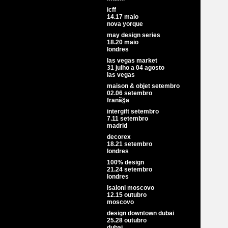
icff
14.17 maio
nova yorque
may design series
18.20 maio
londres
las vegas market
31 julho a 04 agosto
las vegas
maison & objet setembro
02.06 setembro
franã§a
intergift setembro
7.11 setembro
madrid
decorex
18.21 setembro
londres
100% design
21.24 setembro
londres
isaloni moscovo
12.15 outubro
moscovo
design downtown dubai
25.28 outubro
dubai