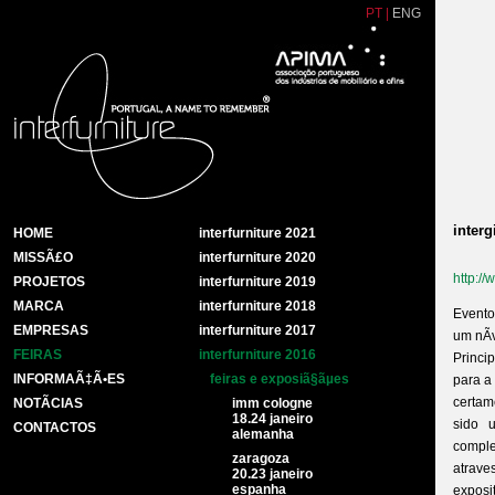
PT
|
ENG
interg
HOME
interfurniture 2021
MISSÃ£O
interfurniture 2020
http://
PROJETOS
interfurniture 2019
MARCA
interfurniture 2018
Evento
EMPRESAS
interfurniture 2017
um nÃ­
FEIRAS
interfurniture 2016
Princi
INFORMAÃ‡Ã•ES
feiras e exposiã§ãµes
para a
certam
NOTÃ­CIAS
imm cologne
18.24 janeiro
sido 
CONTACTOS
alemanha
compl
zaragoza
atrave
20.23 janeiro
espanha
exposi