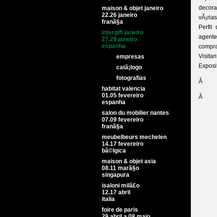
decora
maison & objet janeiro
22.26 janeiro
vÃ¡ria
franã§a
Perfil
intergift janeiro
agente
27.29 janeiro
espanha
compra
Visitan
empresas
Exposi
catã¡logo
fotografias
Â
habitat valencia
01.05 fevereiro
Â
espanha
salon du mobilier nantes
07.09 fevereiro
franã§a
meubelbeurs mechelen
14.17 fevereiro
bã©lgica
maison & objet asia
08.11 marã§o
singapura
isaloni milã£o
12.17 abril
italia
foire de paris
29 abril a 08 maio