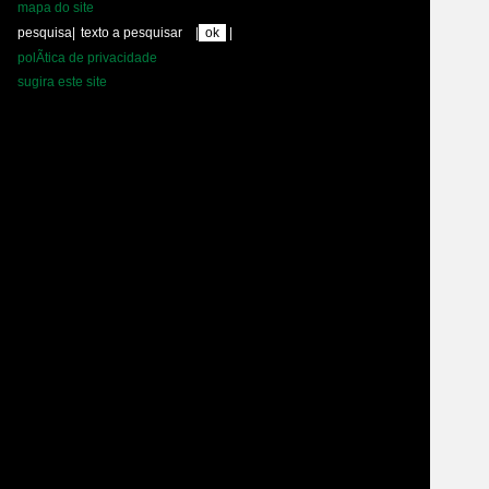
mapa do site
pesquisa
|
|
|
polÃ­tica de privacidade
sugira este site