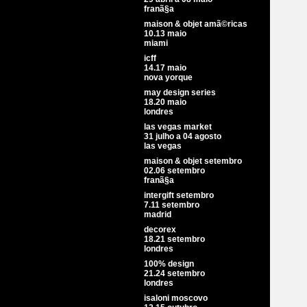
franã§a
maison & objet amã©ricas
10.13 maio
miami
icff
14.17 maio
nova yorque
may design series
18.20 maio
londres
las vegas market
31 julho a 04 agosto
las vegas
maison & objet setembro
02.06 setembro
franã§a
intergift setembro
7.11 setembro
madrid
decorex
18.21 setembro
londres
100% design
21.24 setembro
londres
isaloni moscovo